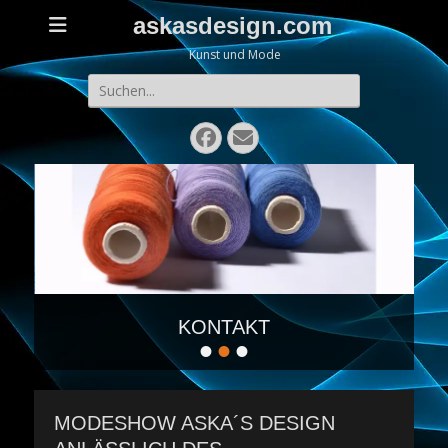
askasdesign.com
Kunst und Mode
Search
for:
Facebook
Email
KONTAKT
•
•
•
Posted
on
By
Mediator
MODESHOW ASKA´S DESIGN