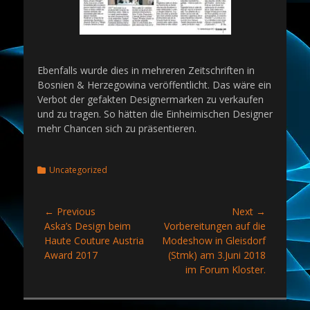
Ebenfalls wurde dies in mehreren Zeitschriften in
Bosnien & Herzegowina veröffentlicht. Das wäre ein
Verbot der gefakten Designermarken zu verkaufen
und zu tragen. So hätten die Einheimischen Designer
mehr Chancen sich zu präsentieren.
Categories
Uncategorized
Beitragsnavigation
← Previous
Next →
Previous
Next
Aska’s Design beim
Vorbereitungen auf die
post:
post:
Haute Couture Austria
Modeshow in Gleisdorf
Award 2017
(Stmk) am 3.Juni 2018
im Forum Kloster.