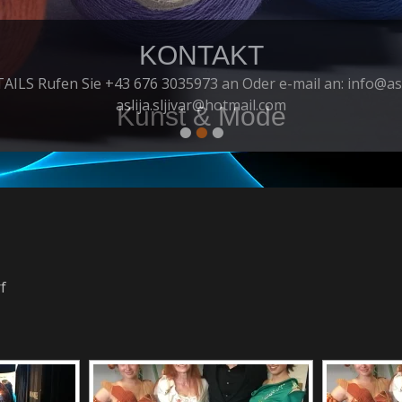
KONTAKT
LS Rufen Sie +43 676 3035973 an Oder e-mail an: info@a
aslija.sljivar@hotmail.com
•
•
•
f