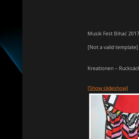
Musik Fest Bihać 201
[Not a valid template]
Kreationen – Rucksäc
[Show slideshow]