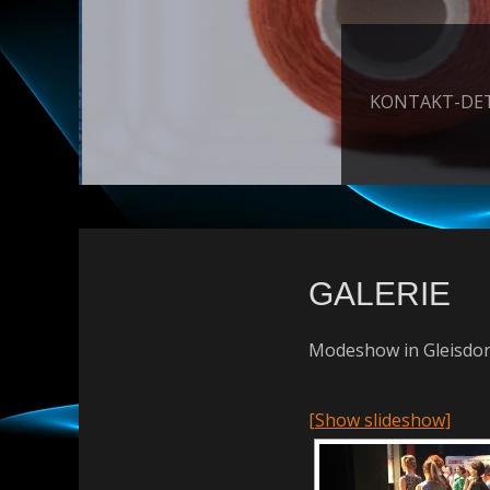
Posted
KONTAKT-DETAI
on
By
Mediator
GALERIE
Modeshow in Gleisdor
[Show slideshow]