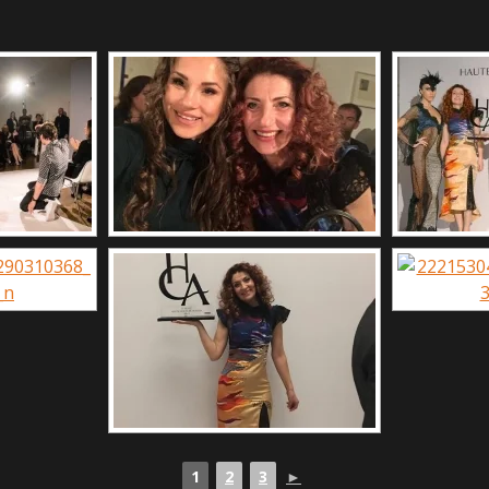
1
2
3
►