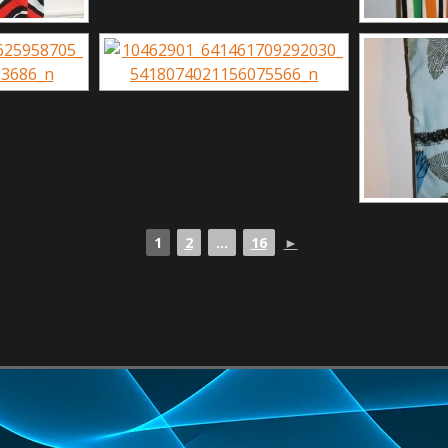
1
2
...
16
►